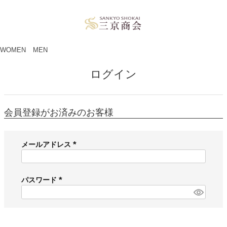
ペー
ジト
ップ
へ
WOMEN
MEN
ログイン
会員登録がお済みのお客様
メールアドレス
(
必
須
パスワード
)
(
必
須
)