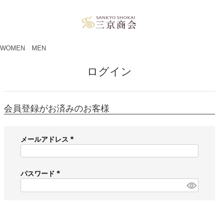
ペー
ジト
ップ
へ
WOMEN
MEN
ログイン
会員登録がお済みのお客様
メールアドレス
(
必
須
パスワード
)
(
必
須
)