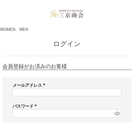
ペー
ジト
ップ
へ
WOMEN
MEN
ログイン
会員登録がお済みのお客様
メールアドレス
(
必
須
パスワード
)
(
必
須
)