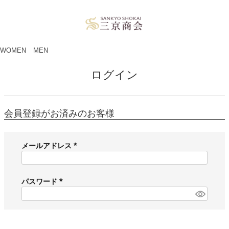
ペー
ジト
ップ
へ
WOMEN
MEN
ログイン
会員登録がお済みのお客様
メールアドレス
(
必
須
パスワード
)
(
必
須
)