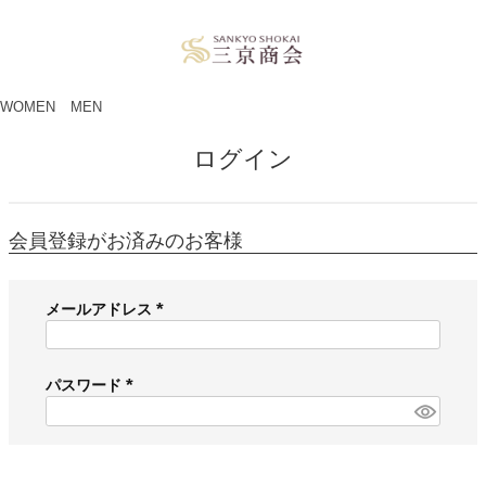
ペー
ジト
ップ
へ
WOMEN
MEN
ログイン
会員登録がお済みのお客様
メールアドレス
(
必
須
パスワード
)
(
必
須
)