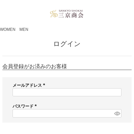
ペー
ジト
ップ
へ
WOMEN
MEN
ログイン
会員登録がお済みのお客様
メールアドレス
(
必
須
パスワード
)
(
必
須
)