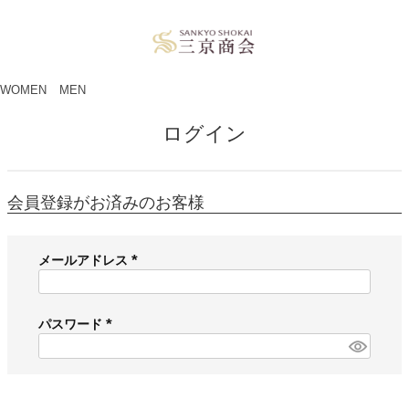
ペー
ジト
ップ
へ
WOMEN
MEN
ログイン
会員登録がお済みのお客様
メールアドレス
(
必
須
パスワード
)
(
必
須
)