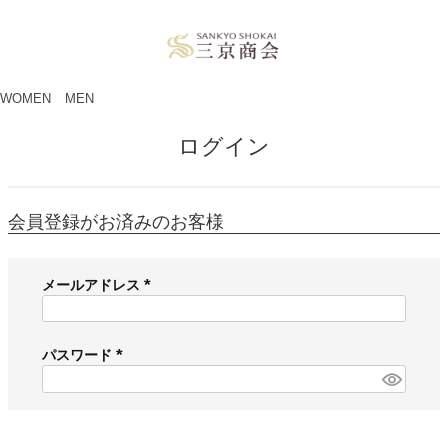
ペー
ジト
ップ
へ
WOMEN
MEN
ログイン
会員登録がお済みのお客様
メールアドレス
(
必
須
パスワード
)
(
必
須
)