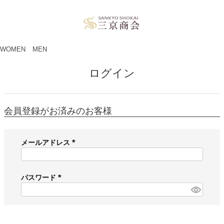
ペー
ジト
ップ
へ
WOMEN
MEN
ログイン
会員登録がお済みのお客様
メールアドレス
(
必
須
パスワード
)
(
必
須
)