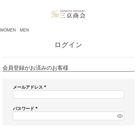
ペー
ジト
ップ
へ
WOMEN
MEN
ログイン
会員登録がお済みのお客様
メールアドレス
(
必
須
パスワード
)
(
必
須
)