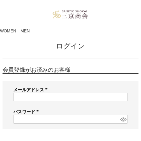
ペー
ジト
ップ
へ
WOMEN
MEN
ログイン
会員登録がお済みのお客様
メールアドレス
(
必
須
パスワード
)
(
必
須
)