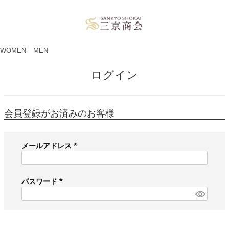
ペー
ジト
ップ
へ
WOMEN
MEN
ログイン
会員登録がお済みのお客様
メールアドレス
(
必
須
パスワード
)
(
必
須
)