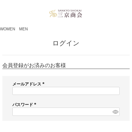
ペー
ジト
ップ
へ
WOMEN
MEN
ログイン
会員登録がお済みのお客様
メールアドレス
(
必
須
パスワード
)
(
必
須
)