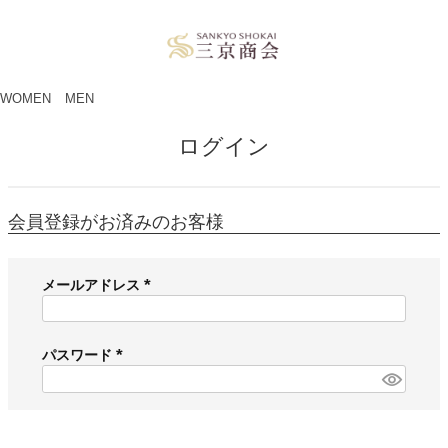
ペー
ジト
ップ
へ
WOMEN
MEN
ログイン
会員登録がお済みのお客様
メールアドレス
(
必
須
パスワード
)
(
必
須
)