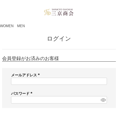
ペー
ジト
ップ
へ
WOMEN
MEN
ログイン
会員登録がお済みのお客様
メールアドレス
(
必
須
パスワード
)
(
必
須
)