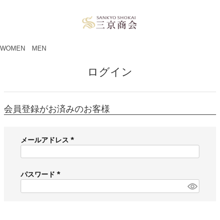
ペー
ジト
ップ
へ
WOMEN
MEN
ログイン
会員登録がお済みのお客様
メールアドレス
(
必
須
パスワード
)
(
必
須
)