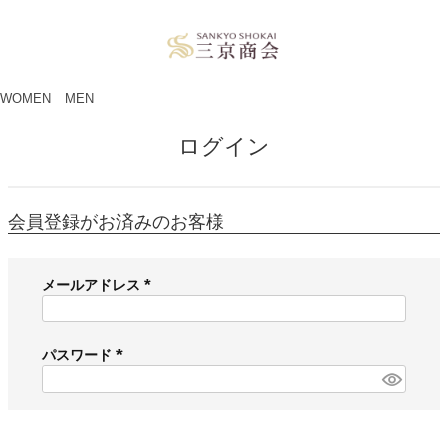
ペー
ジト
ップ
へ
WOMEN
MEN
ログイン
会員登録がお済みのお客様
メールアドレス
(
必
須
パスワード
)
(
必
須
)