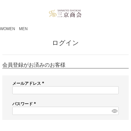
ペー
ジト
ップ
へ
WOMEN
MEN
ログイン
会員登録がお済みのお客様
メールアドレス
(
必
須
パスワード
)
(
必
須
)