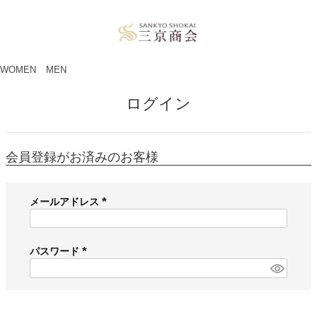
ペー
ジト
ップ
へ
WOMEN
MEN
ログイン
会員登録がお済みのお客様
メールアドレス
(
必
須
パスワード
)
(
必
須
)