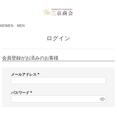
ペー
ジト
ップ
へ
WOMEN
MEN
ログイン
会員登録がお済みのお客様
メールアドレス
(
必
須
パスワード
)
(
必
須
)