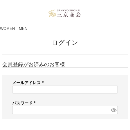
ペー
ジト
ップ
へ
WOMEN
MEN
ログイン
会員登録がお済みのお客様
メールアドレス
(
必
須
パスワード
)
(
必
須
)