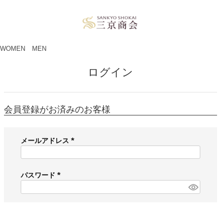
ペー
ジト
ップ
へ
WOMEN
MEN
ログイン
会員登録がお済みのお客様
メールアドレス
(
必
須
パスワード
)
(
必
須
)