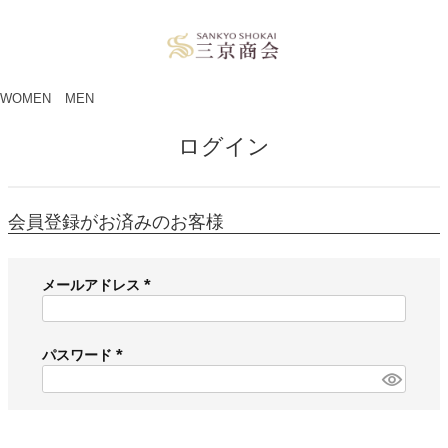
ペー
ジト
ップ
へ
WOMEN
MEN
ログイン
会員登録がお済みのお客様
メールアドレス
(
必
須
パスワード
)
(
必
須
)