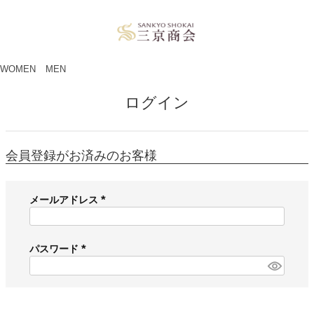
ペー
ジト
ップ
へ
WOMEN
MEN
ログイン
会員登録がお済みのお客様
メールアドレス
(
必
須
パスワード
)
(
必
須
)