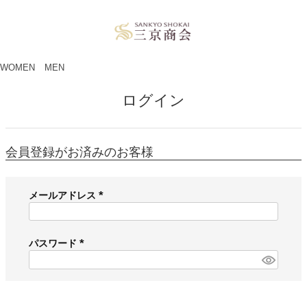
ペー
ジト
ップ
へ
WOMEN
MEN
ログイン
会員登録がお済みのお客様
メールアドレス
(
必
須
パスワード
)
(
必
須
)