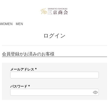
ペー
ジト
ップ
へ
WOMEN
MEN
ログイン
会員登録がお済みのお客様
メールアドレス
(
必
須
パスワード
)
(
必
須
)