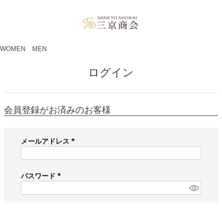
ペー
ジト
ップ
へ
WOMEN
MEN
ログイン
会員登録がお済みのお客様
メールアドレス
(
必
須
パスワード
)
(
必
須
)