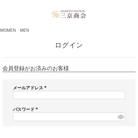
ペー
ジト
ップ
へ
WOMEN
MEN
ログイン
会員登録がお済みのお客様
メールアドレス
(
必
須
パスワード
)
(
必
須
)