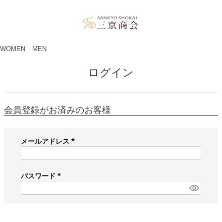
ペー
ジト
ップ
へ
WOMEN
MEN
ログイン
会員登録がお済みのお客様
メールアドレス
(
必
須
パスワード
)
(
必
須
)