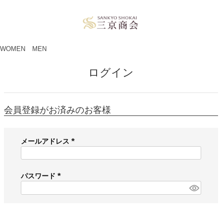
ペー
ジト
ップ
へ
WOMEN
MEN
ログイン
会員登録がお済みのお客様
メールアドレス
(
必
須
パスワード
)
(
必
須
)