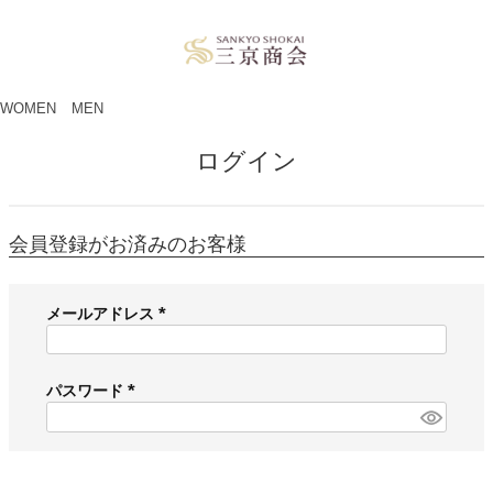
ペー
ジト
ップ
へ
WOMEN
MEN
ログイン
会員登録がお済みのお客様
メールアドレス
(
必
須
パスワード
)
(
必
須
)