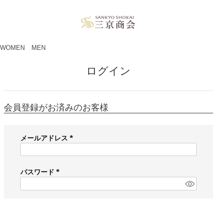
ペー
ジト
ップ
へ
WOMEN
MEN
ログイン
会員登録がお済みのお客様
メールアドレス
(
必
須
パスワード
)
(
必
須
)