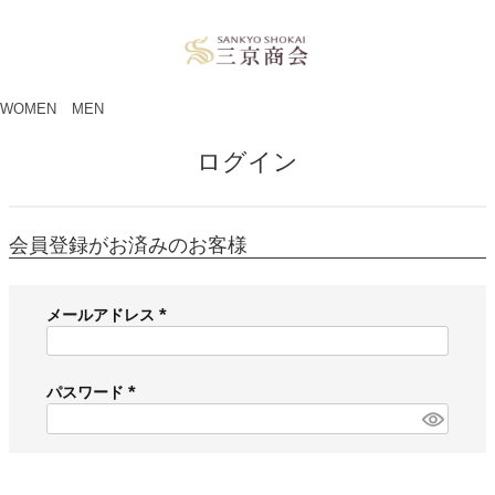
ペー
ジト
ップ
へ
WOMEN
MEN
ログイン
会員登録がお済みのお客様
メールアドレス
(
必
須
パスワード
)
(
必
須
)