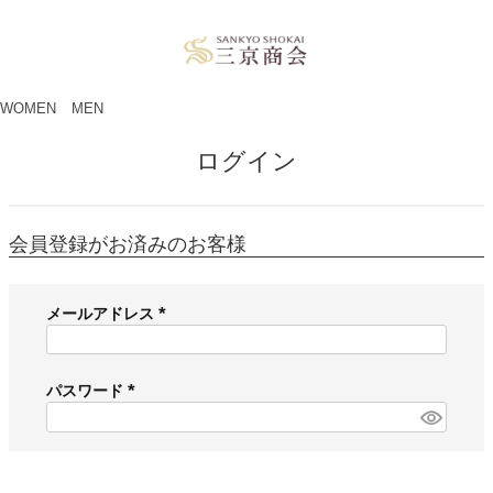
ペー
ジト
ップ
へ
WOMEN
MEN
ログイン
会員登録がお済みのお客様
メールアドレス
(
必
須
パスワード
)
(
必
須
)