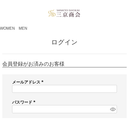
ペー
ジト
ップ
へ
WOMEN
MEN
ログイン
会員登録がお済みのお客様
メールアドレス
(
必
須
パスワード
)
(
必
須
)