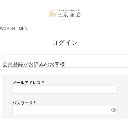
ペー
ジト
ップ
へ
WOMEN
MEN
ログイン
会員登録がお済みのお客様
メールアドレス
(
必
須
パスワード
)
(
必
須
)