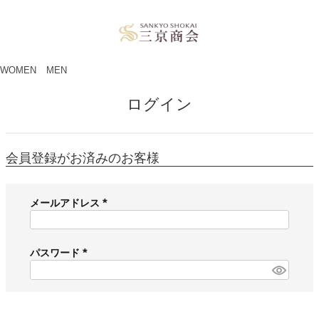
ペー
ジト
ップ
へ
WOMEN
MEN
ログイン
会員登録がお済みのお客様
メールアドレス
(
必
須
パスワード
)
(
必
須
)