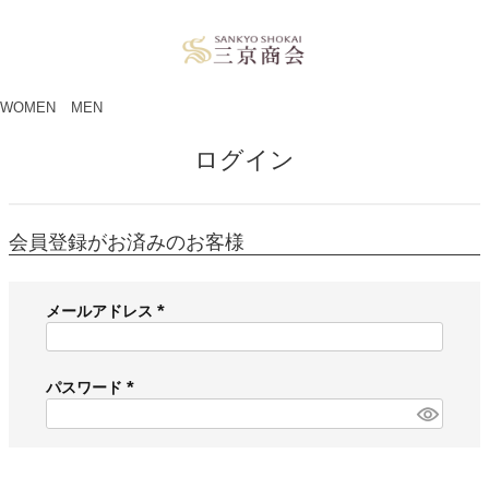
ペー
ジト
ップ
へ
WOMEN
MEN
ログイン
会員登録がお済みのお客様
メールアドレス
(
必
須
パスワード
)
(
必
須
)