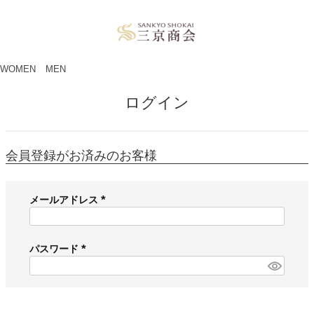
ペー
ジト
ップ
へ
WOMEN
MEN
ログイン
会員登録がお済みのお客様
メールアドレス
(
必
須
パスワード
)
(
必
須
)