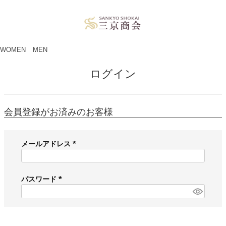
ペー
ジト
ップ
へ
WOMEN
MEN
ログイン
会員登録がお済みのお客様
メールアドレス
(
必
須
パスワード
)
(
必
須
)