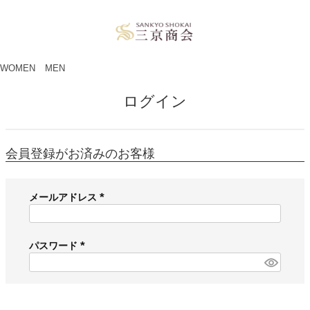
ペー
ジト
ップ
へ
WOMEN
MEN
ログイン
会員登録がお済みのお客様
メールアドレス
(
必
須
パスワード
)
(
必
須
)