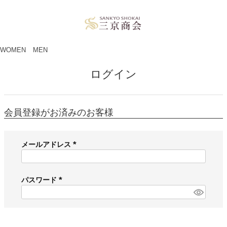
ペー
ジト
ップ
へ
WOMEN
MEN
ログイン
会員登録がお済みのお客様
メールアドレス
(
必
須
パスワード
)
(
必
須
)