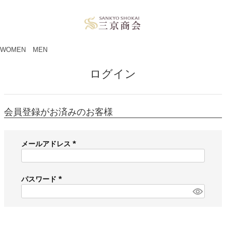
ペー
ジト
ップ
へ
WOMEN
MEN
ログイン
会員登録がお済みのお客様
メールアドレス
(
必
須
パスワード
)
(
必
須
)