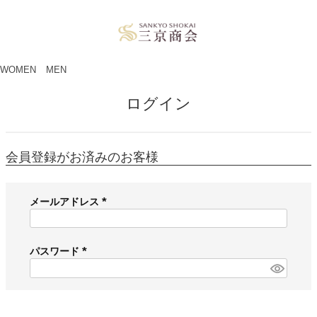
ペー
ジト
ップ
へ
WOMEN
MEN
ログイン
会員登録がお済みのお客様
メールアドレス
(
必
須
パスワード
)
(
必
須
)