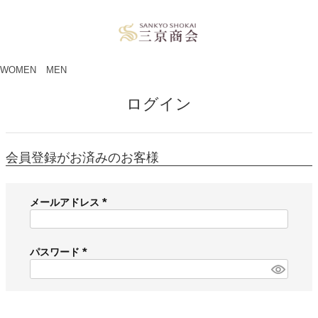
ペー
ジト
ップ
へ
WOMEN
MEN
ログイン
会員登録がお済みのお客様
メールアドレス
(
必
須
パスワード
)
(
必
須
)