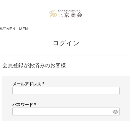
ペー
ジト
ップ
へ
WOMEN
MEN
ログイン
会員登録がお済みのお客様
メールアドレス
(
必
須
パスワード
)
(
必
須
)