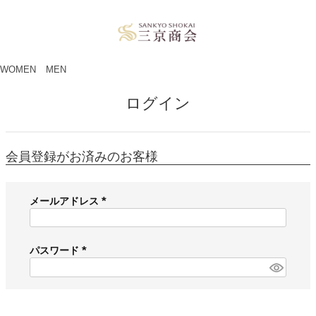
ペー
ジト
ップ
へ
WOMEN
MEN
ログイン
会員登録がお済みのお客様
メールアドレス
(
必
須
パスワード
)
(
必
須
)