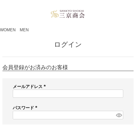
ペー
ジト
ップ
へ
WOMEN
MEN
ログイン
会員登録がお済みのお客様
メールアドレス
(
必
須
パスワード
)
(
必
須
)