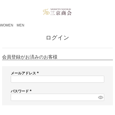
ペー
ジト
ップ
へ
WOMEN
MEN
ログイン
会員登録がお済みのお客様
メールアドレス
(
必
須
パスワード
)
(
必
須
)