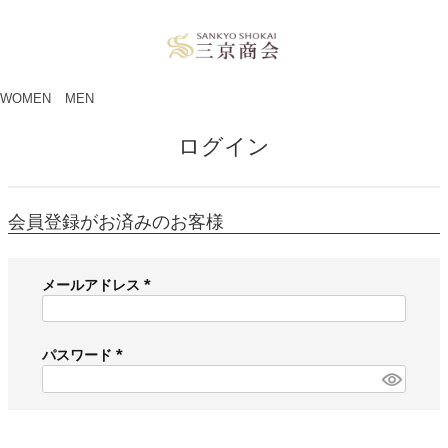
ペー
ジト
ップ
へ
WOMEN
MEN
ログイン
会員登録がお済みのお客様
メールアドレス
(
必
須
パスワード
)
(
必
須
)